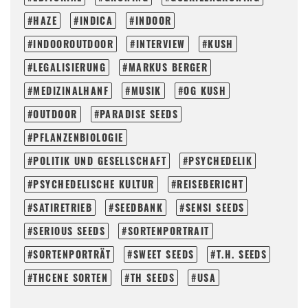
HAZE
INDICA
INDOOR
INDOOROUTDOOR
INTERVIEW
KUSH
LEGALISIERUNG
MARKUS BERGER
MEDIZINALHANF
MUSIK
OG KUSH
OUTDOOR
PARADISE SEEDS
PFLANZENBIOLOGIE
POLITIK UND GESELLSCHAFT
PSYCHEDELIK
PSYCHEDELISCHE KULTUR
REISEBERICHT
SATIRETRIEB
SEEDBANK
SENSI SEEDS
SERIOUS SEEDS
SORTENPORTRAIT
SORTENPORTRÄT
SWEET SEEDS
T.H. SEEDS
THCENE SORTEN
TH SEEDS
USA