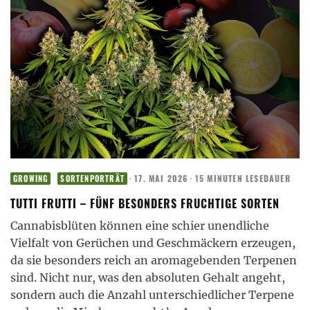
·
17. MAI 2026
·
15 MINUTEN LESEDAUER
GROWING
SORTENPORTRÄT
TUTTI FRUTTI – FÜNF BESONDERS FRUCHTIGE SORTEN
Cannabisblüten können eine schier unendliche
Vielfalt von Gerüchen und Geschmäckern erzeugen,
da sie besonders reich an aromagebenden Terpenen
sind. Nicht nur, was den absoluten Gehalt angeht,
sondern auch die Anzahl unterschiedlicher Terpene