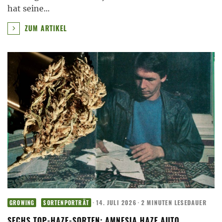
hat seine
...
ZUM ARTIKEL
·
14. JULI 2026
·
2 MINUTEN LESEDAUER
GROWING
SORTENPORTRÄT
SECHS TOP-HAZE-SORTEN: AMNESIA HAZE AUTO