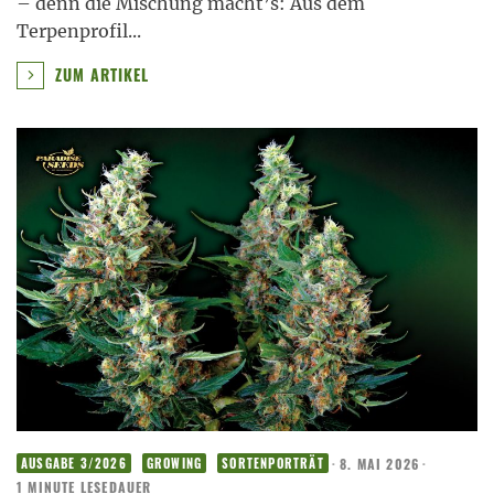
– denn die Mischung macht’s: Aus dem
Terpenprofil
...
ZUM ARTIKEL
·
8. MAI 2026
·
AUSGABE 3/2026
GROWING
SORTENPORTRÄT
1 MINUTE LESEDAUER