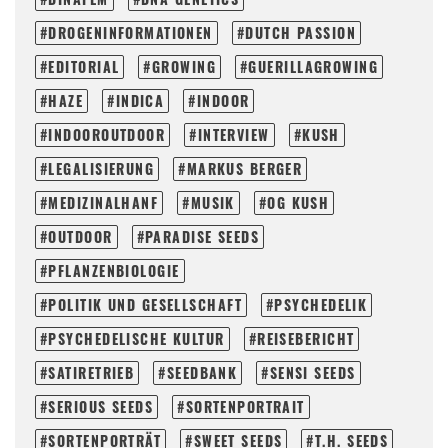
DROGENINFORMATIONEN
DUTCH PASSION
EDITORIAL
GROWING
GUERILLAGROWING
HAZE
INDICA
INDOOR
INDOOROUTDOOR
INTERVIEW
KUSH
LEGALISIERUNG
MARKUS BERGER
MEDIZINALHANF
MUSIK
OG KUSH
OUTDOOR
PARADISE SEEDS
PFLANZENBIOLOGIE
POLITIK UND GESELLSCHAFT
PSYCHEDELIK
PSYCHEDELISCHE KULTUR
REISEBERICHT
SATIRETRIEB
SEEDBANK
SENSI SEEDS
SERIOUS SEEDS
SORTENPORTRAIT
SORTENPORTRÄT
SWEET SEEDS
T.H. SEEDS