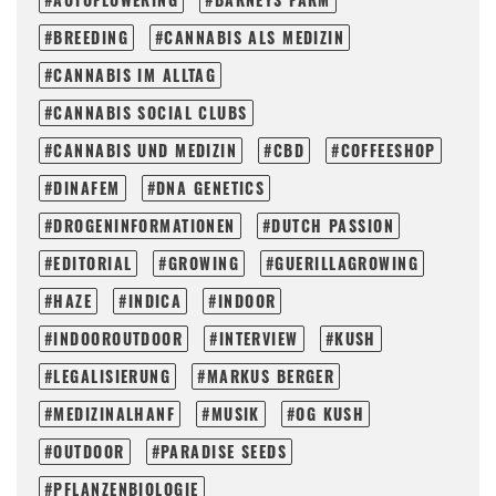
BREEDING
CANNABIS ALS MEDIZIN
CANNABIS IM ALLTAG
CANNABIS SOCIAL CLUBS
CANNABIS UND MEDIZIN
CBD
COFFEESHOP
DINAFEM
DNA GENETICS
DROGENINFORMATIONEN
DUTCH PASSION
EDITORIAL
GROWING
GUERILLAGROWING
HAZE
INDICA
INDOOR
INDOOROUTDOOR
INTERVIEW
KUSH
LEGALISIERUNG
MARKUS BERGER
MEDIZINALHANF
MUSIK
OG KUSH
OUTDOOR
PARADISE SEEDS
PFLANZENBIOLOGIE