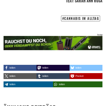
TEXT
:
SARAH ANN ROSA
CANNABIS IM ALLTAG
teilen
teilen
teilen
teilen
teilen
Pocket
teilen
teilen