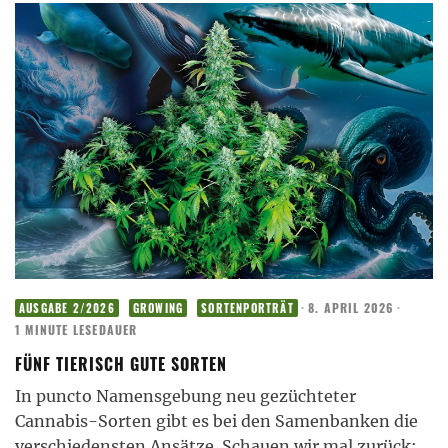
·
8. APRIL 2026
·
AUSGABE 2/2026
GROWING
SORTENPORTRÄT
1 MINUTE LESEDAUER
FÜNF TIERISCH GUTE SORTEN
In puncto Namensgebung neu gezüchteter
Cannabis-Sorten gibt es bei den Samenbanken die
verschiedensten Ansätze. Schauen wir mal zurück: