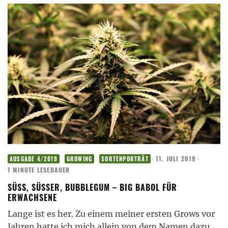
·
11. JULI 2019
·
AUSGABE 4/2019
GROWING
SORTENPORTRÄT
1 MINUTE LESEDAUER
SÜSS, SÜSSER, BUBBLEGUM – BIG BABOL FÜR ER
WACHSENE
Lange ist es her. Zu einem meiner ersten Grows vor
Jahren hatte ich mich allein von dem Namen dazu