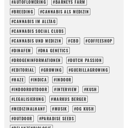
AUTOFLOWERING
BARNEYS FARM
BREEDING
CANNABIS ALS MEDIZIN
CANNABIS IM ALLTAG
CANNABIS SOCIAL CLUBS
CANNABIS UND MEDIZIN
CBD
COFFEESHOP
DINAFEM
DNA GENETICS
DROGENINFORMATIONEN
DUTCH PASSION
EDITORIAL
GROWING
GUERILLAGROWING
HAZE
INDICA
INDOOR
INDOOROUTDOOR
INTERVIEW
KUSH
LEGALISIERUNG
MARKUS BERGER
MEDIZINALHANF
MUSIK
OG KUSH
OUTDOOR
PARADISE SEEDS