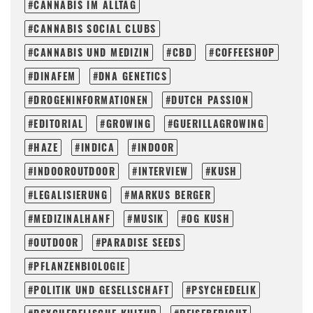
CANNABIS IM ALLTAG
CANNABIS SOCIAL CLUBS
CANNABIS UND MEDIZIN
CBD
COFFEESHOP
DINAFEM
DNA GENETICS
DROGENINFORMATIONEN
DUTCH PASSION
EDITORIAL
GROWING
GUERILLAGROWING
HAZE
INDICA
INDOOR
INDOOROUTDOOR
INTERVIEW
KUSH
LEGALISIERUNG
MARKUS BERGER
MEDIZINALHANF
MUSIK
OG KUSH
OUTDOOR
PARADISE SEEDS
PFLANZENBIOLOGIE
POLITIK UND GESELLSCHAFT
PSYCHEDELIK