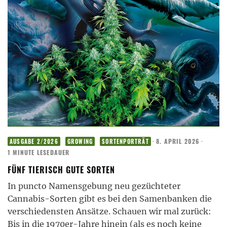
·
8. APRIL 2026
·
AUSGABE 2/2026
GROWING
SORTENPORTRÄT
1 MINUTE LESEDAUER
FÜNF TIERISCH GUTE SORTEN
In puncto Namensgebung neu gezüchteter
Cannabis-Sorten gibt es bei den Samenbanken die
verschiedensten Ansätze. Schauen wir mal zurück:
Bis in die 1970er-Jahre hinein (als es noch keine