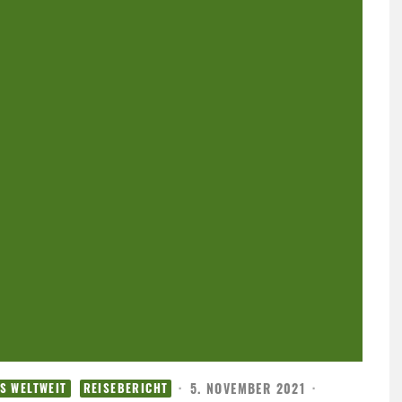
·
5. NOVEMBER 2021
·
S WELTWEIT
REISEBERICHT