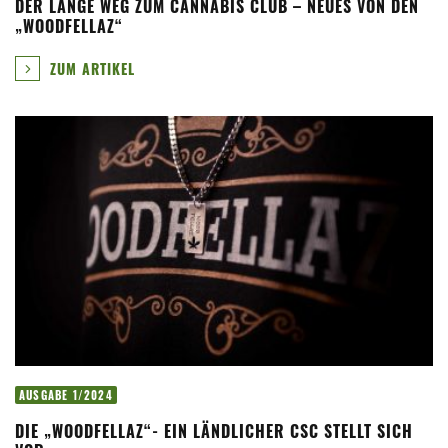
DER LANGE WEG ZUM CANNABIS CLUB – NEUES VON DEN
„WOODFELLAZ“
ZUM ARTIKEL
AUSGABE 1/2024
DIE „WOODFELLAZ“- EIN LÄNDLICHER CSC STELLT SICH