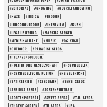
DROGENINFORMATIONEN
DUTCH PASSION
EDITORIAL
GROWING
GUERILLAGROWING
HAZE
INDICA
INDOOR
INDOOROUTDOOR
INTERVIEW
KUSH
LEGALISIERUNG
MARKUS BERGER
MEDIZINALHANF
MUSIK
OG KUSH
OUTDOOR
PARADISE SEEDS
PFLANZENBIOLOGIE
POLITIK UND GESELLSCHAFT
PSYCHEDELIK
PSYCHEDELISCHE KULTUR
REISEBERICHT
SATIRETRIEB
SEEDBANK
SENSI SEEDS
SERIOUS SEEDS
SORTENPORTRAIT
SORTENPORTRÄT
SWEET SEEDS
T.H. SEEDS
THCENE SORTEN
TH SEEDS
USA