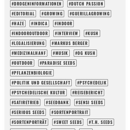
DROGENINFORMATIONEN
DUTCH PASSION
EDITORIAL
GROWING
GUERILLAGROWING
HAZE
INDICA
INDOOR
INDOOROUTDOOR
INTERVIEW
KUSH
LEGALISIERUNG
MARKUS BERGER
MEDIZINALHANF
MUSIK
OG KUSH
OUTDOOR
PARADISE SEEDS
PFLANZENBIOLOGIE
POLITIK UND GESELLSCHAFT
PSYCHEDELIK
PSYCHEDELISCHE KULTUR
REISEBERICHT
SATIRETRIEB
SEEDBANK
SENSI SEEDS
SERIOUS SEEDS
SORTENPORTRAIT
SORTENPORTRÄT
SWEET SEEDS
T.H. SEEDS