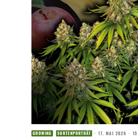
·
17. MAI 2026
·
15
GROWING
SORTENPORTRÄT