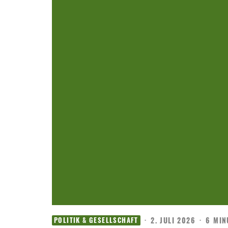
·
2. JULI 2026
·
6 MIN
POLITIK & GESELLSCHAFT