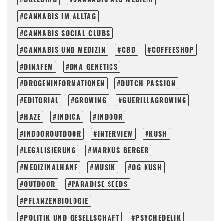
CANNABIS IM ALLTAG
CANNABIS SOCIAL CLUBS
CANNABIS UND MEDIZIN
CBD
COFFEESHOP
DINAFEM
DNA GENETICS
DROGENINFORMATIONEN
DUTCH PASSION
EDITORIAL
GROWING
GUERILLAGROWING
HAZE
INDICA
INDOOR
INDOOROUTDOOR
INTERVIEW
KUSH
LEGALISIERUNG
MARKUS BERGER
MEDIZINALHANF
MUSIK
OG KUSH
OUTDOOR
PARADISE SEEDS
PFLANZENBIOLOGIE
POLITIK UND GESELLSCHAFT
PSYCHEDELIK