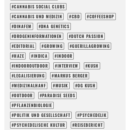
CANNABIS SOCIAL CLUBS
CANNABIS UND MEDIZIN
CBD
COFFEESHOP
DINAFEM
DNA GENETICS
DROGENINFORMATIONEN
DUTCH PASSION
EDITORIAL
GROWING
GUERILLAGROWING
HAZE
INDICA
INDOOR
INDOOROUTDOOR
INTERVIEW
KUSH
LEGALISIERUNG
MARKUS BERGER
MEDIZINALHANF
MUSIK
OG KUSH
OUTDOOR
PARADISE SEEDS
PFLANZENBIOLOGIE
POLITIK UND GESELLSCHAFT
PSYCHEDELIK
PSYCHEDELISCHE KULTUR
REISEBERICHT