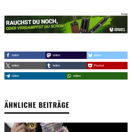
teilen
teilen
teilen
teilen
teilen
Pocket
teilen
teilen
ÄHNLICHE BEITRÄGE