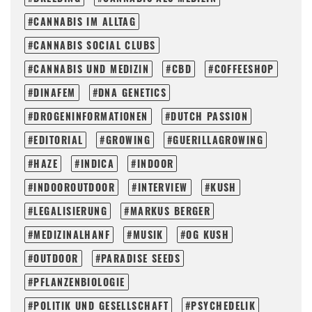
CANNABIS IM ALLTAG
CANNABIS SOCIAL CLUBS
CANNABIS UND MEDIZIN
CBD
COFFEESHOP
DINAFEM
DNA GENETICS
DROGENINFORMATIONEN
DUTCH PASSION
EDITORIAL
GROWING
GUERILLAGROWING
HAZE
INDICA
INDOOR
INDOOROUTDOOR
INTERVIEW
KUSH
LEGALISIERUNG
MARKUS BERGER
MEDIZINALHANF
MUSIK
OG KUSH
OUTDOOR
PARADISE SEEDS
PFLANZENBIOLOGIE
POLITIK UND GESELLSCHAFT
PSYCHEDELIK