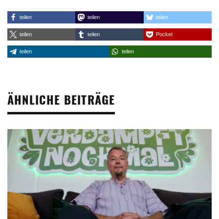
teilen
teilen
teilen
teilen
teilen
Pocket
teilen
teilen
ÄHNLICHE BEITRÄGE