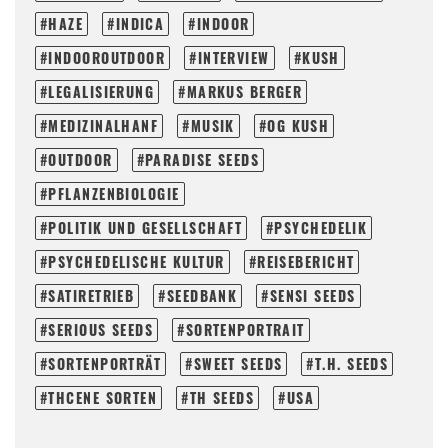
HAZE
INDICA
INDOOR
INDOOROUTDOOR
INTERVIEW
KUSH
LEGALISIERUNG
MARKUS BERGER
MEDIZINALHANF
MUSIK
OG KUSH
OUTDOOR
PARADISE SEEDS
PFLANZENBIOLOGIE
POLITIK UND GESELLSCHAFT
PSYCHEDELIK
PSYCHEDELISCHE KULTUR
REISEBERICHT
SATIRETRIEB
SEEDBANK
SENSI SEEDS
SERIOUS SEEDS
SORTENPORTRAIT
SORTENPORTRÄT
SWEET SEEDS
T.H. SEEDS
THCENE SORTEN
TH SEEDS
USA