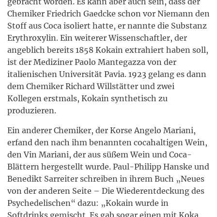
gebracht worden. Es kann aber auch sein, dass der
Chemiker Friedrich Gaedcke schon vor Niemann den
Stoff aus Coca isoliert hatte, er nannte die Substanz
Erythroxylin. Ein weiterer Wissenschaftler, der
angeblich bereits 1858 Kokain extrahiert haben soll,
ist der Mediziner Paolo Mantegazza von der
italienischen Universität Pavia. 1923 gelang es dann
dem Chemiker Richard Willstätter und zwei
Kollegen erstmals, Kokain synthetisch zu
produzieren.
Ein anderer Chemiker, der Korse Angelo Mariani,
erfand den nach ihm benannten cocahaltigen Wein,
den Vin Mariani, der aus süßem Wein und Coca-
Blättern hergestellt wurde. Paul-Philipp Hanske und
Benedikt Sarreiter schreiben in ihrem Buch „
Neues
von der anderen Seite – Die Wiederentdeckung des
Psychedelischen“ dazu: „Kokain wurde in
Softdrinks gemischt. Es gab sogar einen mit Koka