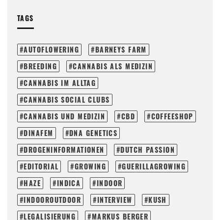
TAGS
AUTOFLOWERING
BARNEYS FARM
BREEDING
CANNABIS ALS MEDIZIN
CANNABIS IM ALLTAG
CANNABIS SOCIAL CLUBS
CANNABIS UND MEDIZIN
CBD
COFFEESHOP
DINAFEM
DNA GENETICS
DROGENINFORMATIONEN
DUTCH PASSION
EDITORIAL
GROWING
GUERILLAGROWING
HAZE
INDICA
INDOOR
INDOOROUTDOOR
INTERVIEW
KUSH
LEGALISIERUNG
MARKUS BERGER