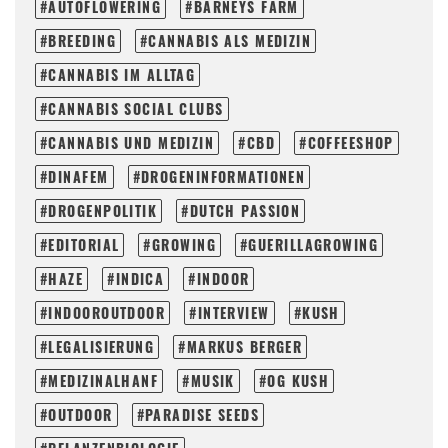
AUTOFLOWERING
BARNEYS FARM
BREEDING
CANNABIS ALS MEDIZIN
CANNABIS IM ALLTAG
CANNABIS SOCIAL CLUBS
CANNABIS UND MEDIZIN
CBD
COFFEESHOP
DINAFEM
DROGENINFORMATIONEN
DROGENPOLITIK
DUTCH PASSION
EDITORIAL
GROWING
GUERILLAGROWING
HAZE
INDICA
INDOOR
INDOOROUTDOOR
INTERVIEW
KUSH
LEGALISIERUNG
MARKUS BERGER
MEDIZINALHANF
MUSIK
OG KUSH
OUTDOOR
PARADISE SEEDS