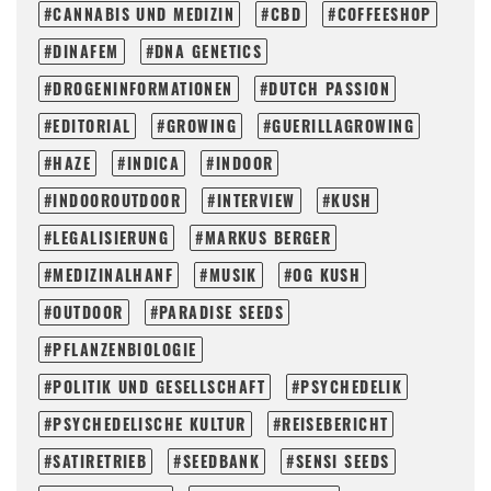
CANNABIS UND MEDIZIN
CBD
COFFEESHOP
DINAFEM
DNA GENETICS
DROGENINFORMATIONEN
DUTCH PASSION
EDITORIAL
GROWING
GUERILLAGROWING
HAZE
INDICA
INDOOR
INDOOROUTDOOR
INTERVIEW
KUSH
LEGALISIERUNG
MARKUS BERGER
MEDIZINALHANF
MUSIK
OG KUSH
OUTDOOR
PARADISE SEEDS
PFLANZENBIOLOGIE
POLITIK UND GESELLSCHAFT
PSYCHEDELIK
PSYCHEDELISCHE KULTUR
REISEBERICHT
SATIRETRIEB
SEEDBANK
SENSI SEEDS