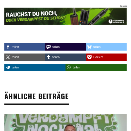
teilen
teilen
teilen
teilen
teilen
Pocket
teilen
teilen
ÄHNLICHE BEITRÄGE