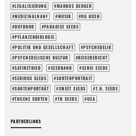
LEGALISIERUNG
MARKUS BERGER
MEDIZINALHANF
MUSIK
OG KUSH
OUTDOOR
PARADISE SEEDS
PFLANZENBIOLOGIE
POLITIK UND GESELLSCHAFT
PSYCHEDELIK
PSYCHEDELISCHE KULTUR
REISEBERICHT
SATIRETRIEB
SEEDBANK
SENSI SEEDS
SERIOUS SEEDS
SORTENPORTRAIT
SORTENPORTRÄT
SWEET SEEDS
T.H. SEEDS
THCENE SORTEN
TH SEEDS
USA
PARTNERLINKS