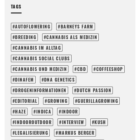
TAGS
AUTOFLOWERING
BARNEYS FARM
BREEDING
CANNABIS ALS MEDIZIN
CANNABIS IM ALLTAG
CANNABIS SOCIAL CLUBS
CANNABIS UND MEDIZIN
CBD
COFFEESHOP
DINAFEM
DNA GENETICS
DROGENINFORMATIONEN
DUTCH PASSION
EDITORIAL
GROWING
GUERILLAGROWING
HAZE
INDICA
INDOOR
INDOOROUTDOOR
INTERVIEW
KUSH
LEGALISIERUNG
MARKUS BERGER