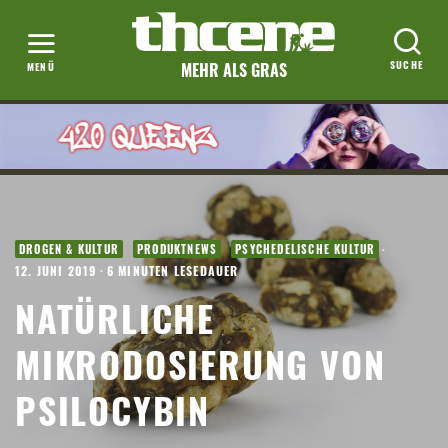
MEHR ALS GRAS
·
DROGEN & KULTUR
PRODUKTNEWS
PSYCHEDELISCHE KULTUR
12. JUNI 2019
·
6 MINUTEN LESEDAUER
NATÜRLICHE
MIKRODOSIERUNG VON
PSILOCYBIN