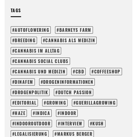
TAGS
AUTOFLOWERING
BARNEYS FARM
BREEDING
CANNABIS ALS MEDIZIN
CANNABIS IM ALLTAG
CANNABIS SOCIAL CLUBS
CANNABIS UND MEDIZIN
CBD
COFFEESHOP
DINAFEM
DROGENINFORMATIONEN
DROGENPOLITIK
DUTCH PASSION
EDITORIAL
GROWING
GUERILLAGROWING
HAZE
INDICA
INDOOR
INDOOROUTDOOR
INTERVIEW
KUSH
LEGALISIERUNG
MARKUS BERGER