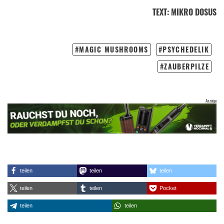
TEXT
:
MIKRO DOSUS
MAGIC MUSHROOMS
PSYCHEDELIK
ZAUBERPILZE
teilen
teilen
teilen
teilen
teilen
Pocket
teilen
teilen