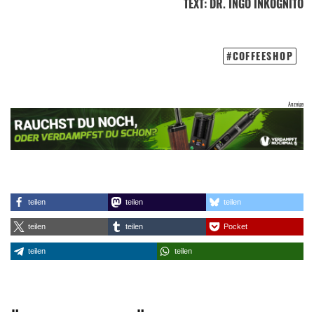
TEXT
:
DR. INGO INKOGNITO
COFFEESHOP
teilen
teilen
teilen
teilen
teilen
Pocket
teilen
teilen