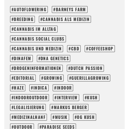
AUTOFLOWERING
BARNEYS FARM
BREEDING
CANNABIS ALS MEDIZIN
CANNABIS IM ALLTAG
CANNABIS SOCIAL CLUBS
CANNABIS UND MEDIZIN
CBD
COFFEESHOP
DINAFEM
DNA GENETICS
DROGENINFORMATIONEN
DUTCH PASSION
EDITORIAL
GROWING
GUERILLAGROWING
HAZE
INDICA
INDOOR
INDOOROUTDOOR
INTERVIEW
KUSH
LEGALISIERUNG
MARKUS BERGER
MEDIZINALHANF
MUSIK
OG KUSH
OUTDOOR
PARADISE SEEDS