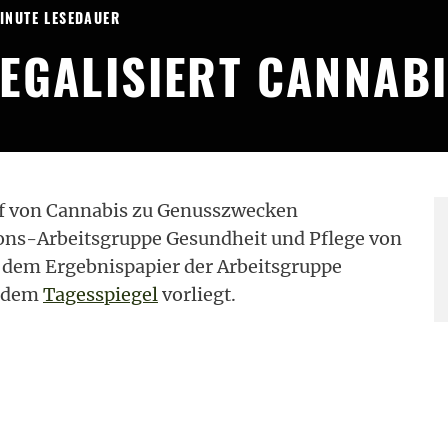
MINUTE LESEDAUER
EGALISIERT CANNABI
uf von Cannabis zu Genusszwecken
itions-Arbeitsgruppe Gesundheit und Pflege von
 dem Ergebnispapier der Arbeitsgruppe
s dem
Tagesspiegel
vorliegt.
von Cannabis an Erwachsene zu
ten ein“, heißt es in dem Ergebnispapier, was
ivisten, -Konsumenten und -Patienten über