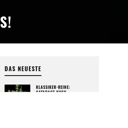
S!
DAS NEUESTE
KLASSIKER-REIHE:
CATARACT KUSH
ZUM ARTIKEL
LEGALE NUTZHANF-EDIBLES:
WORAN SICH SERIÖSE WARE