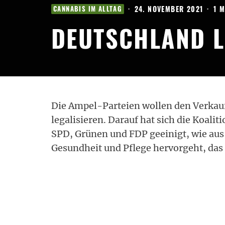
·
24. NOVEMBER 2021
·
1 
CANNABIS IM ALLTAG
DEUTSCHLAND L
Die Ampel-Parteien wollen den Verka
legalisieren. Darauf hat sich die Koal
SPD, Grünen und FDP geeinigt, wie aus
Gesundheit und Pflege hervorgeht, da
„Wir führen die kontrollierte Abgabe 
Genusszwecken in lizenzierten
Geschäf
einer Legalisierung gleichkommt.
Wir freuen uns mit allen Cannabis-Akt