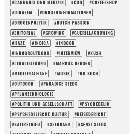
CANNABIS UND MEDIZIN
CBD
COFFEESHOP
DINAFEM
DROGENINFORMATIONEN
DROGENPOLITIK
DUTCH PASSION
EDITORIAL
GROWING
GUERILLAGROWING
HAZE
INDICA
INDOOR
INDOOROUTDOOR
INTERVIEW
KUSH
LEGALISIERUNG
MARKUS BERGER
MEDIZINALHANF
MUSIK
OG KUSH
OUTDOOR
PARADISE SEEDS
PFLANZENBIOLOGIE
POLITIK UND GESELLSCHAFT
PSYCHEDELIK
PSYCHEDELISCHE KULTUR
REISEBERICHT
SATIRETRIEB
SEEDBANK
SENSI SEEDS