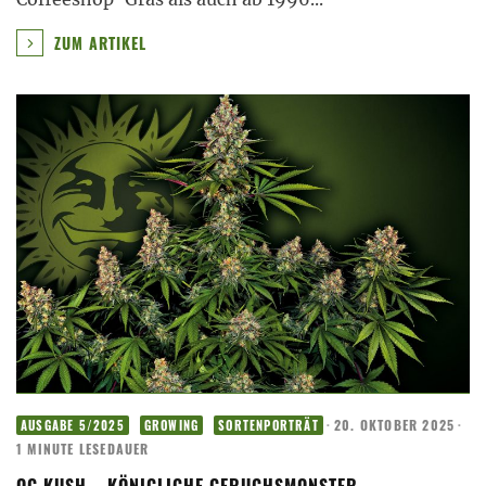
ZUM ARTIKEL
·
20. OKTOBER 2025
·
AUSGABE 5/2025
GROWING
SORTENPORTRÄT
1 MINUTE LESEDAUER
OG KUSH – KÖNIGLICHE GERUCHSMONSTER