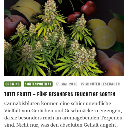
·
17. MAI 2026
·
15 MINUTEN LESEDAUER
GROWING
SORTENPORTRÄT
TUTTI FRUTTI – FÜNF BESONDERS FRUCHTIGE SORTEN
Cannabisblüten können eine schier unendliche
Vielfalt von Gerüchen und Geschmäckern erzeugen,
da sie besonders reich an aromagebenden Terpenen
sind. Nicht nur, was den absoluten Gehalt angeht,