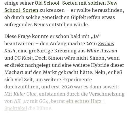
einige seiner
Old School-Sorten mit solchen New
School-Sorten
zu kreuzen – er wollte herausfinden,
ob durch solche genetischen Gipfeltreffen etwas
aufregendes Neues entstehen würde.
Diese Frage konnte er schon bald mit „Ja“
beantworten – den Anfang machte 2016
Serious
Kush
, eine großartige Kreuzung aus
White Russian
und
OG Kush
. Doch Simon wäre nicht Simon, wenn
er direkt nachgelegt und eine weitere Hybride dieser
Machart auf den Markt gebracht hätte. Nein, er ließ
sich viel Zeit, um weitere Experimente
durchzuführen, und erst 2020 war es dann soweit:
Mit
Killer Glue
, entstanden durch die Verschmelzung
von
AK-47
mit
GG4
, betrat
ein echtes Harz-
Spektakel
die Bühne.