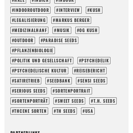
INDOOROUTDOOR
INTERVIEW
KUSH
LEGALISIERUNG
MARKUS BERGER
MEDIZINALHANF
MUSIK
OG KUSH
OUTDOOR
PARADISE SEEDS
PFLANZENBIOLOGIE
POLITIK UND GESELLSCHAFT
PSYCHEDELIK
PSYCHEDELISCHE KULTUR
REISEBERICHT
SATIRETRIEB
SEEDBANK
SENSI SEEDS
SERIOUS SEEDS
SORTENPORTRAIT
SORTENPORTRÄT
SWEET SEEDS
T.H. SEEDS
THCENE SORTEN
TH SEEDS
USA
PARTNERLINKS