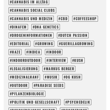
CANNABIS IM ALLTAG
CANNABIS SOCIAL CLUBS
CANNABIS UND MEDIZIN
CBD
COFFEESHOP
DINAFEM
DNA GENETICS
DROGENINFORMATIONEN
DUTCH PASSION
EDITORIAL
GROWING
GUERILLAGROWING
HAZE
INDICA
INDOOR
INDOOROUTDOOR
INTERVIEW
KUSH
LEGALISIERUNG
MARKUS BERGER
MEDIZINALHANF
MUSIK
OG KUSH
OUTDOOR
PARADISE SEEDS
PFLANZENBIOLOGIE
POLITIK UND GESELLSCHAFT
PSYCHEDELIK