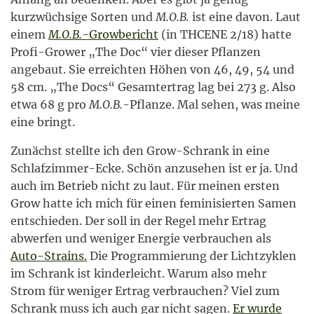
kurzwüchsige Sorten und
M.O.B.
ist eine davon. Laut
einem
M.O.B.
-Growbericht
(in THCENE 2/18) hatte
Profi-Grower „The Doc“ vier dieser Pflanzen
angebaut. Sie erreichten Höhen von 46, 49, 54 und
58 cm. „The Docs“ Gesamtertrag lag bei 273 g. Also
etwa 68 g pro
M.O.B.
-Pflanze. Mal sehen, was meine
eine bringt.
Zunächst stellte ich den Grow-Schrank in eine
Schlafzimmer-Ecke. Schön anzusehen ist er ja. Und
auch im Betrieb nicht zu laut. Für meinen ersten
Grow hatte ich mich für einen feminisierten Samen
entschieden. Der soll in der Regel mehr Ertrag
abwerfen und weniger Energie verbrauchen als
Auto-Strains.
Die Programmierung der Lichtzyklen
im Schrank ist kinderleicht. Warum also mehr
Strom für weniger Ertrag verbrauchen? Viel zum
Schrank muss ich auch gar nicht sagen.
Er wurde