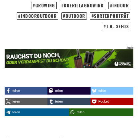
GROWING
GUERILLAGROWING
INDOOR
INDOOROUTDOOR
OUTDOOR
SORTENPORTRÄT
T.H. SEEDS
teilen
teilen
teilen
teilen
teilen
Pocket
teilen
teilen