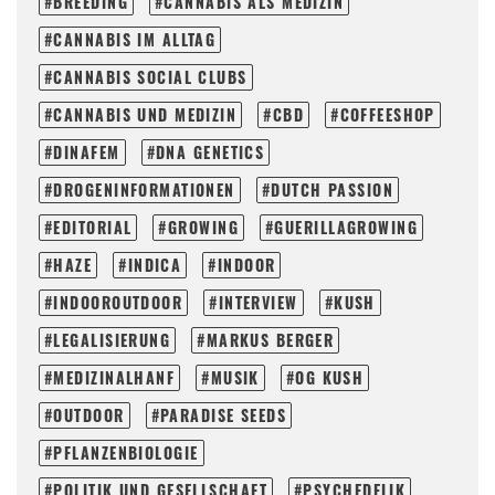
BREEDING
CANNABIS ALS MEDIZIN
CANNABIS IM ALLTAG
CANNABIS SOCIAL CLUBS
CANNABIS UND MEDIZIN
CBD
COFFEESHOP
DINAFEM
DNA GENETICS
DROGENINFORMATIONEN
DUTCH PASSION
EDITORIAL
GROWING
GUERILLAGROWING
HAZE
INDICA
INDOOR
INDOOROUTDOOR
INTERVIEW
KUSH
LEGALISIERUNG
MARKUS BERGER
MEDIZINALHANF
MUSIK
OG KUSH
OUTDOOR
PARADISE SEEDS
PFLANZENBIOLOGIE
POLITIK UND GESELLSCHAFT
PSYCHEDELIK