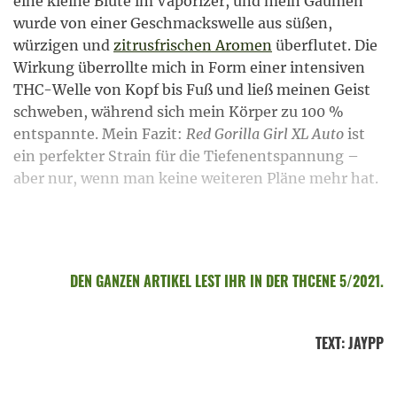
eine kleine Blüte im Vaporizer, und mein Gaumen
wurde von einer Geschmackswelle aus süßen,
würzigen und
zitrusfrischen Aromen
überflutet. Die
Wirkung überrollte mich in Form einer intensiven
THC-Welle von Kopf bis Fuß und ließ meinen Geist
schweben, während sich mein Körper zu 100 %
entspannte. Mein Fazit:
Red Gorilla Girl XL Auto
ist
ein perfekter Strain für die Tiefenentspannung –
aber nur, wenn man keine weiteren Pläne mehr hat.
DEN GANZEN ARTIKEL LEST IHR IN DER THCENE 5/2021.
TEXT
:
JAYPP