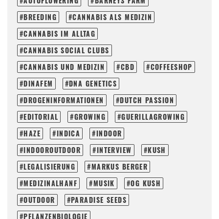
AUTOFLOWERING
BARNEYS FARM
BREEDING
CANNABIS ALS MEDIZIN
CANNABIS IM ALLTAG
CANNABIS SOCIAL CLUBS
CANNABIS UND MEDIZIN
CBD
COFFEESHOP
DINAFEM
DNA GENETICS
DROGENINFORMATIONEN
DUTCH PASSION
EDITORIAL
GROWING
GUERILLAGROWING
HAZE
INDICA
INDOOR
INDOOROUTDOOR
INTERVIEW
KUSH
LEGALISIERUNG
MARKUS BERGER
MEDIZINALHANF
MUSIK
OG KUSH
OUTDOOR
PARADISE SEEDS
PFLANZENBIOLOGIE