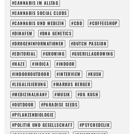
CANNABIS IM ALLTAG
CANNABIS SOCIAL CLUBS
CANNABIS UND MEDIZIN
CBD
COFFEESHOP
DINAFEM
DNA GENETICS
DROGENINFORMATIONEN
DUTCH PASSION
EDITORIAL
GROWING
GUERILLAGROWING
HAZE
INDICA
INDOOR
INDOOROUTDOOR
INTERVIEW
KUSH
LEGALISIERUNG
MARKUS BERGER
MEDIZINALHANF
MUSIK
OG KUSH
OUTDOOR
PARADISE SEEDS
PFLANZENBIOLOGIE
POLITIK UND GESELLSCHAFT
PSYCHEDELIK