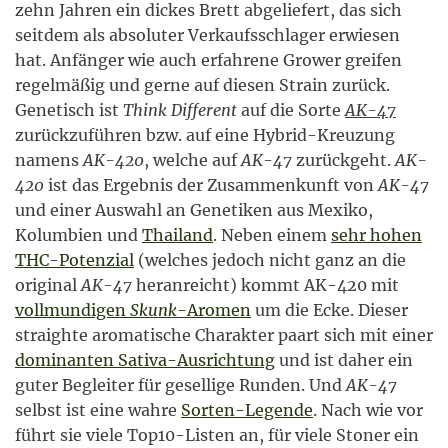
zehn Jahren ein dickes Brett abgeliefert, das sich
seitdem als absoluter Verkaufsschlager erwiesen
hat. Anfänger wie auch erfahrene Grower greifen
regelmäßig und gerne auf diesen Strain zurück.
Genetisch ist
Think Different
auf die Sorte
AK-47
zurückzuführen bzw. auf eine Hybrid-Kreuzung
namens
AK-420
, welche auf
AK-47
zurückgeht.
AK-
420
ist das Ergebnis der Zusammenkunft von
AK-47
und einer Auswahl an Genetiken aus Mexiko,
Kolumbien und
Thailand
. Neben einem
sehr hohen
THC-Potenzial
(welches jedoch nicht ganz an die
original
AK-47
heranreicht) kommt AK-420 mit
vollmundigen
Skunk
-Aromen
um die Ecke. Dieser
straighte aromatische Charakter paart sich mit einer
dominanten Sativa-Ausrichtung
und ist daher ein
guter Begleiter für gesellige Runden. Und
AK-47
selbst ist eine wahre
Sorten-Legende
. Nach wie vor
führt sie viele Top10-Listen an, für viele Stoner ein