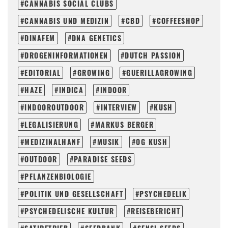
CANNABIS SOCIAL CLUBS
CANNABIS UND MEDIZIN
CBD
COFFEESHOP
DINAFEM
DNA GENETICS
DROGENINFORMATIONEN
DUTCH PASSION
EDITORIAL
GROWING
GUERILLAGROWING
HAZE
INDICA
INDOOR
INDOOROUTDOOR
INTERVIEW
KUSH
LEGALISIERUNG
MARKUS BERGER
MEDIZINALHANF
MUSIK
OG KUSH
OUTDOOR
PARADISE SEEDS
PFLANZENBIOLOGIE
POLITIK UND GESELLSCHAFT
PSYCHEDELIK
PSYCHEDELISCHE KULTUR
REISEBERICHT