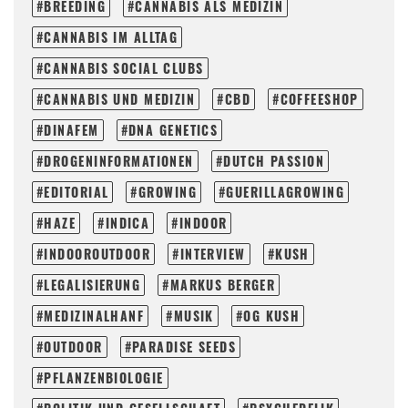
BREEDING
CANNABIS ALS MEDIZIN
CANNABIS IM ALLTAG
CANNABIS SOCIAL CLUBS
CANNABIS UND MEDIZIN
CBD
COFFEESHOP
DINAFEM
DNA GENETICS
DROGENINFORMATIONEN
DUTCH PASSION
EDITORIAL
GROWING
GUERILLAGROWING
HAZE
INDICA
INDOOR
INDOOROUTDOOR
INTERVIEW
KUSH
LEGALISIERUNG
MARKUS BERGER
MEDIZINALHANF
MUSIK
OG KUSH
OUTDOOR
PARADISE SEEDS
PFLANZENBIOLOGIE