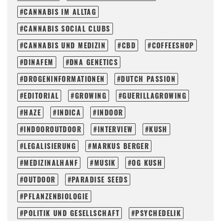
CANNABIS IM ALLTAG
CANNABIS SOCIAL CLUBS
CANNABIS UND MEDIZIN
CBD
COFFEESHOP
DINAFEM
DNA GENETICS
DROGENINFORMATIONEN
DUTCH PASSION
EDITORIAL
GROWING
GUERILLAGROWING
HAZE
INDICA
INDOOR
INDOOROUTDOOR
INTERVIEW
KUSH
LEGALISIERUNG
MARKUS BERGER
MEDIZINALHANF
MUSIK
OG KUSH
OUTDOOR
PARADISE SEEDS
PFLANZENBIOLOGIE
POLITIK UND GESELLSCHAFT
PSYCHEDELIK