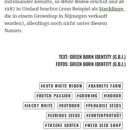
miteinander kreuzte, so
White Widow
erschuf und ab
1987 in Umlauf brachte (zum Beispiel als
Stecklinge
,
die in einem Growshop in Nijmegen verkauft
wurden), allerdings noch nicht unter diesem
Namen.
TEXT
:
GREEN BORN IDENTITY (G.B.I.)
FOTOS
: GREEN BORN IDENTITY (G.B.I.)
AUTO WHITE WIDOW
BARNEYS FARM
DUTCH PASSION
GROWING
INDOOR
JACKY WHITE
OUTDOOR
PARADISE SEEDS
SERIOUS SEEDS
SORTENPORTRÄT
THCENE SORTEN
WEED SEED SHOP