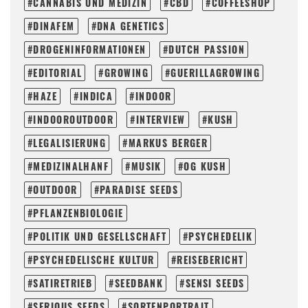
CANNABIS UND MEDIZIN
CBD
COFFEESHOP
DINAFEM
DNA GENETICS
DROGENINFORMATIONEN
DUTCH PASSION
EDITORIAL
GROWING
GUERILLAGROWING
HAZE
INDICA
INDOOR
INDOOROUTDOOR
INTERVIEW
KUSH
LEGALISIERUNG
MARKUS BERGER
MEDIZINALHANF
MUSIK
OG KUSH
OUTDOOR
PARADISE SEEDS
PFLANZENBIOLOGIE
POLITIK UND GESELLSCHAFT
PSYCHEDELIK
PSYCHEDELISCHE KULTUR
REISEBERICHT
SATIRETRIEB
SEEDBANK
SENSI SEEDS
SERIOUS SEEDS
SORTENPORTRAIT