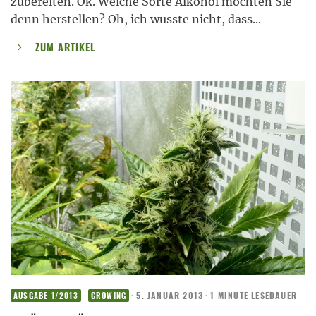
zubereiten. Ok. Welche Sorte Alkohol möchten Sie
denn herstellen? Oh, ich wusste nicht, dass
...
ZUM ARTIKEL
·
5. JANUAR 2013
·
1 MINUTE LESEDAUER
AUSGABE 1/2013
GROWING