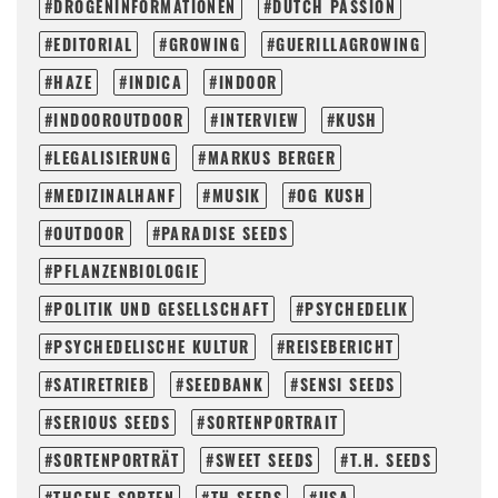
DROGENINFORMATIONEN
DUTCH PASSION
EDITORIAL
GROWING
GUERILLAGROWING
HAZE
INDICA
INDOOR
INDOOROUTDOOR
INTERVIEW
KUSH
LEGALISIERUNG
MARKUS BERGER
MEDIZINALHANF
MUSIK
OG KUSH
OUTDOOR
PARADISE SEEDS
PFLANZENBIOLOGIE
POLITIK UND GESELLSCHAFT
PSYCHEDELIK
PSYCHEDELISCHE KULTUR
REISEBERICHT
SATIRETRIEB
SEEDBANK
SENSI SEEDS
SERIOUS SEEDS
SORTENPORTRAIT
SORTENPORTRÄT
SWEET SEEDS
T.H. SEEDS
THCENE SORTEN
TH SEEDS
USA