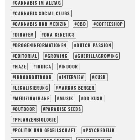
CANNABIS IM ALLTAG
CANNABIS SOCIAL CLUBS
CANNABIS UND MEDIZIN
CBD
COFFEESHOP
DINAFEM
DNA GENETICS
DROGENINFORMATIONEN
DUTCH PASSION
EDITORIAL
GROWING
GUERILLAGROWING
HAZE
INDICA
INDOOR
INDOOROUTDOOR
INTERVIEW
KUSH
LEGALISIERUNG
MARKUS BERGER
MEDIZINALHANF
MUSIK
OG KUSH
OUTDOOR
PARADISE SEEDS
PFLANZENBIOLOGIE
POLITIK UND GESELLSCHAFT
PSYCHEDELIK