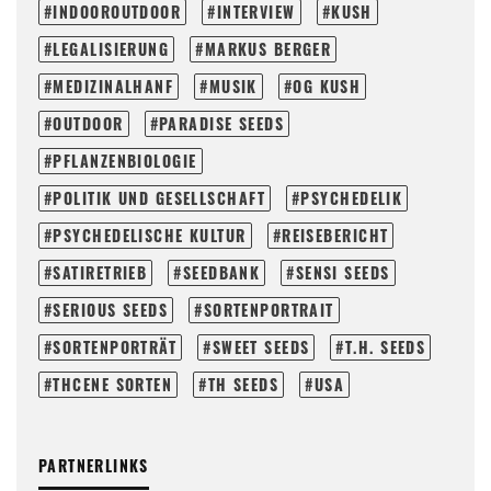
INDOOROUTDOOR
INTERVIEW
KUSH
LEGALISIERUNG
MARKUS BERGER
MEDIZINALHANF
MUSIK
OG KUSH
OUTDOOR
PARADISE SEEDS
PFLANZENBIOLOGIE
POLITIK UND GESELLSCHAFT
PSYCHEDELIK
PSYCHEDELISCHE KULTUR
REISEBERICHT
SATIRETRIEB
SEEDBANK
SENSI SEEDS
SERIOUS SEEDS
SORTENPORTRAIT
SORTENPORTRÄT
SWEET SEEDS
T.H. SEEDS
THCENE SORTEN
TH SEEDS
USA
PARTNERLINKS