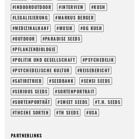
INDOOROUTDOOR
INTERVIEW
KUSH
LEGALISIERUNG
MARKUS BERGER
MEDIZINALHANF
MUSIK
OG KUSH
OUTDOOR
PARADISE SEEDS
PFLANZENBIOLOGIE
POLITIK UND GESELLSCHAFT
PSYCHEDELIK
PSYCHEDELISCHE KULTUR
REISEBERICHT
SATIRETRIEB
SEEDBANK
SENSI SEEDS
SERIOUS SEEDS
SORTENPORTRAIT
SORTENPORTRÄT
SWEET SEEDS
T.H. SEEDS
THCENE SORTEN
TH SEEDS
USA
PARTNERLINKS