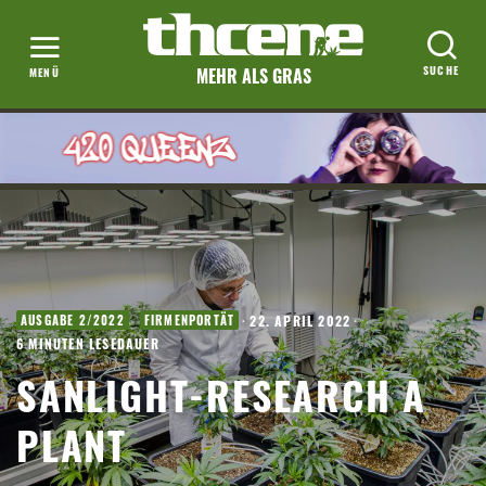
MEHR ALS GRAS
·
22. APRIL 2022
·
AUSGABE 2/2022
FIRMENPORTÄT
6 MINUTEN LESEDAUER
SANLIGHT-RESEARCH A
PLANT