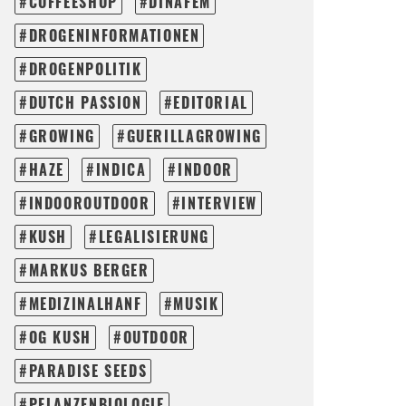
COFFEESHOP
DINAFEM
DROGENINFORMATIONEN
DROGENPOLITIK
DUTCH PASSION
EDITORIAL
GROWING
GUERILLAGROWING
HAZE
INDICA
INDOOR
INDOOROUTDOOR
INTERVIEW
KUSH
LEGALISIERUNG
MARKUS BERGER
MEDIZINALHANF
MUSIK
OG KUSH
OUTDOOR
PARADISE SEEDS
PFLANZENBIOLOGIE