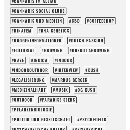
CANNABIS IM ALLTAG
CANNABIS SOCIAL CLUBS
CANNABIS UND MEDIZIN
CBD
COFFEESHOP
DINAFEM
DNA GENETICS
DROGENINFORMATIONEN
DUTCH PASSION
EDITORIAL
GROWING
GUERILLAGROWING
HAZE
INDICA
INDOOR
INDOOROUTDOOR
INTERVIEW
KUSH
LEGALISIERUNG
MARKUS BERGER
MEDIZINALHANF
MUSIK
OG KUSH
OUTDOOR
PARADISE SEEDS
PFLANZENBIOLOGIE
POLITIK UND GESELLSCHAFT
PSYCHEDELIK
PSYCHEDELISCHE KULTUR
REISEBERICHT