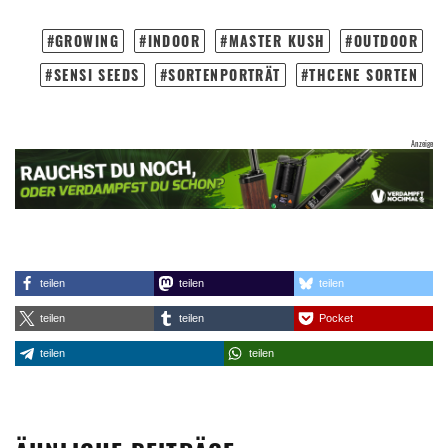
GROWING
INDOOR
MASTER KUSH
OUTDOOR
SENSI SEEDS
SORTENPORTRÄT
THCENE SORTEN
teilen
teilen
teilen
teilen
teilen
Pocket
teilen
teilen