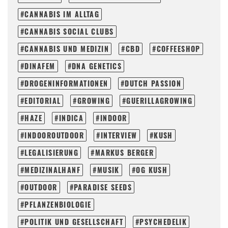
CANNABIS IM ALLTAG
CANNABIS SOCIAL CLUBS
CANNABIS UND MEDIZIN
CBD
COFFEESHOP
DINAFEM
DNA GENETICS
DROGENINFORMATIONEN
DUTCH PASSION
EDITORIAL
GROWING
GUERILLAGROWING
HAZE
INDICA
INDOOR
INDOOROUTDOOR
INTERVIEW
KUSH
LEGALISIERUNG
MARKUS BERGER
MEDIZINALHANF
MUSIK
OG KUSH
OUTDOOR
PARADISE SEEDS
PFLANZENBIOLOGIE
POLITIK UND GESELLSCHAFT
PSYCHEDELIK