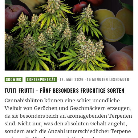
·
17. MAI 2026
·
15 MINUTEN LESEDAUER
GROWING
SORTENPORTRÄT
TUTTI FRUTTI – FÜNF BESONDERS FRUCHTIGE SORTEN
Cannabisblüten können eine schier unendliche
Vielfalt von Gerüchen und Geschmäckern erzeugen,
da sie besonders reich an aromagebenden Terpenen
sind. Nicht nur, was den absoluten Gehalt angeht,
sondern auch die Anzahl unterschiedlicher Terpene