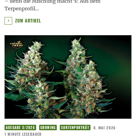
– denn die Mischung macht’s: Aus dem
Terpenprofil
...
ZUM ARTIKEL
·
8. MAI 2026
·
AUSGABE 3/2026
GROWING
SORTENPORTRÄT
1 MINUTE LESEDAUER