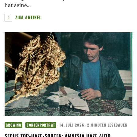
hat seine
...
ZUM ARTIKEL
·
14. JULI 2026
·
2 MINUTEN LESEDAUER
GROWING
SORTENPORTRÄT
SECHS TOP-HAZE-SORTEN: AMNESIA HAZE AUTO